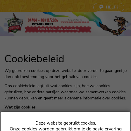
Cookie instellingen
HELP?
Cookiebeleid
Wij gebruiken cookies op deze website, door verder te gaan geef je
dan ook toestemming voor het gebruik van cookies.
Ons cookiebeleid legt uit wat cookies zijn, hoe we cookies
gebruiken, hoe andere partijen waarmee we samenwerken cookies
kunnen gebruiken en geeft meer algemene informatie over cookies.
Wat zijn cookies
Cookies zijn kleine stukjes tekst die door de webbrowser worden
verzonden naar een website die je bezoekt. Een cookiebestand
Onze cookies worden gebruikt om je de beste ervaring
wordt opgeslagen in jouw webbrowser en stelt de dienst of een