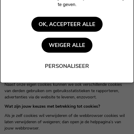
andere partij in staat jouw te herkennen en jouw volgende bezoek
te geven.
gemakkelijker en de website nuttiger te maken .
Cookies kunnen “permanente” of “sessie” -cookies zijn.
OK, ACCEPTEER ALLE
Hoe we cookies gebruiken
Wanneer je deze website gebruikt en opent, kunnen we een aantal
cookie-bestanden in de webbrowser plaatsen.
WEIGER ALLE
We gebruiken cookies voor volgende doeleinden: om bepaalde
functies mogelijk te maken, om analyses te maken en om jouw
PERSONALISEER
voorkeuren op te slaan.
Cookies van derden
Naast onze eigen cookies kunnen we ook verschillende cookies
van derden gebruiken om gebruiksstatistieken te rapporteren,
advertenties via de website te leveren, enzovoort.
Wat zijn jouw keuzes met betrekking tot cookies?
Als je zelf cookies wil verwijderen of de webbrowser cookies wil
laten verwijderen of weigeren; dan open je de helppagina’s van
jouw webbrowser.